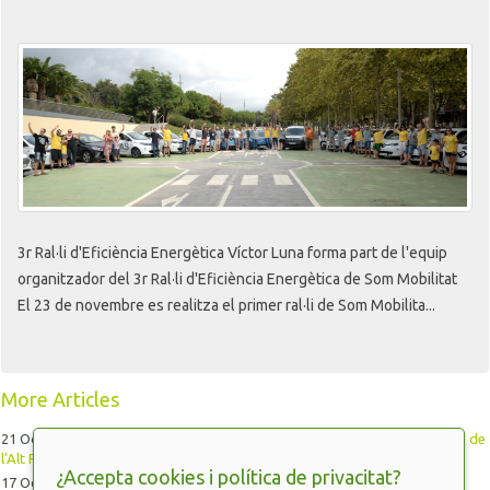
3r Ral·li d'Eficiència Energètica Víctor Luna forma part de l'equip
organitzador del 3r Ral·li d'Eficiència Energètica de Som Mobilitat
El 23 de novembre es realitza el primer ral·li de Som Mobilita...
More Articles
21 Octubre 2019
Col·laborem en la millora integral de la gestió de residus de
l'Alt Penedès i Garraf
¿Accepta cookies i política de privacitat?
17 Octubre 2019
Manifest davant la situació excepcional a Catalunya