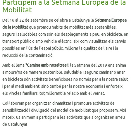
Participem a la Setmana Europea de la
Mobilitat
Del 16 al 22 de setembre se celebra a Catalunya la
Setmana Europea
de la Mobilitat
que promou hàbits de mobilitat més sostenibles,
segurs i saludables com són els desplaçaments a peu, en bicicleta, en
transport públic o amb vehicle elèctric, així com visualitzar els canvis
possibles en l'ús de l'espai públic, millorar la qualitat de l'aire i la
reducció de la contaminació.
Amb el lema
"Camina amb nosaltres!!
, la Setmana del 2019 ens anima
a moure'ns de manera sostenible, saludable i segura: caminar o anar
en bicicleta són activitats beneficioses no només per a la nostra salut
i per al medi ambient, sinó també per la nostra economia i enforteix
els vincles familiars, tot millorant la relació amb el veïnat.
Col·laborem per organitzar, dinamitzar i promoure activitats de
sensibilització i divulgació del model de mobilitat que proposem. Així
mateix, us animem a participar a les activitats que s'organitzen arreu
de Catalunya!