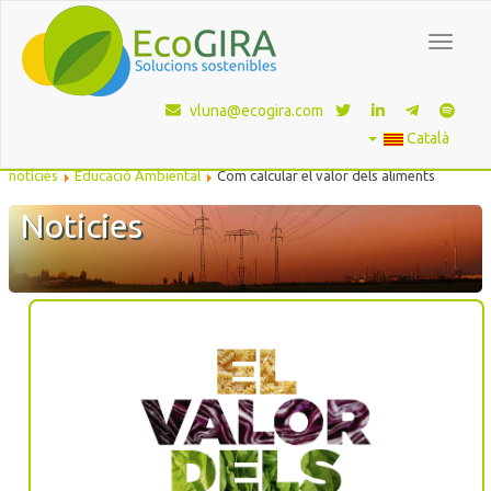
Toggle
navigat
vluna@ecogira.com
Català
Estàs aquí:
Inici
Serveis ambientals
Educació Ambiental
Bloc de
notícies
Educació Ambiental
Com calcular el valor dels aliments
Noticies