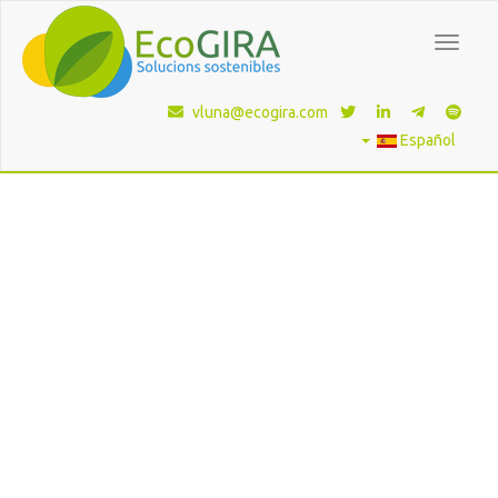
Toggle
navigat
vluna@ecogira.com
Español
Está aquí:
Inicio
Servicios ambientales